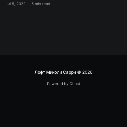
предприятия, а иногда даже глобально для всего
Jul 5, 2022
—
6 min read
Интернета. Каждое приложение должно
соответствовать требованиям
масштабируемости, доступности, безопасности,
надежности и отказоустойчивости. В этой статье
я расскажу о некоторых шаблонах
проектирования, которые помогают реализовать
вышеупомянутые возможности. Я буду
Лофт Миколи Сарри
© 2026
Powered by Ghost