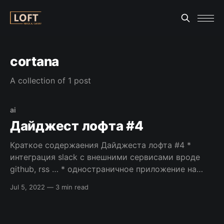
cortana
A collection of 1 post
ai
Дайджест лофта #4
Краткое содержаения Дайджеста лофта #4 *
интеграция slack с внешними сервисами вроде
github, rss … * одностраничное приложение на
symfony * создание локального и тестового
Jul 5, 2022
—
3 min read
окружения с помощью docker * http/2 и ssh –
серверы написанные на Go * что такое эффект
дежа-вю и почему он проявляется * и другие