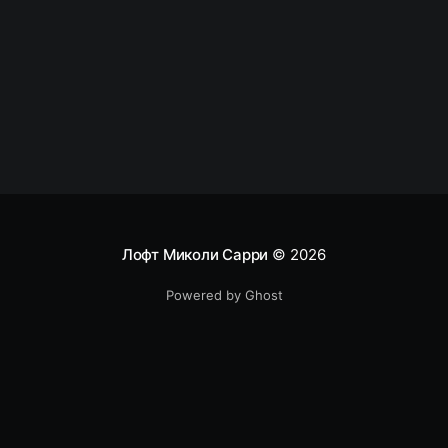
интересные ссылки Интегрируем мессенждеры
(на примере
Лофт Миколи Сарри
© 2026
Powered by Ghost