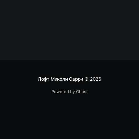
COption::SetOptionString("main", "check_agents",
"N"); echo
Лофт Миколи Сарри
© 2026
Powered by Ghost