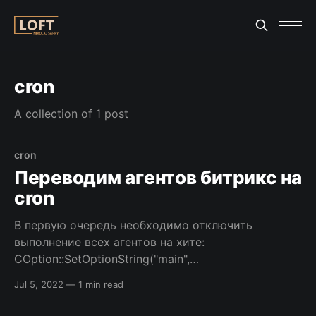
cron
A collection of 1 post
cron
Переводим агентов битрикс на
cron
В первую очередь необходимо отключить
выполнение всех агентов на хите:
COption::SetOptionString("main",
"agents_use_crontab", "N"); echo
Jul 5, 2022
—
1 min read
COption::GetOptionString("main",
"agents_use_crontab", "N");