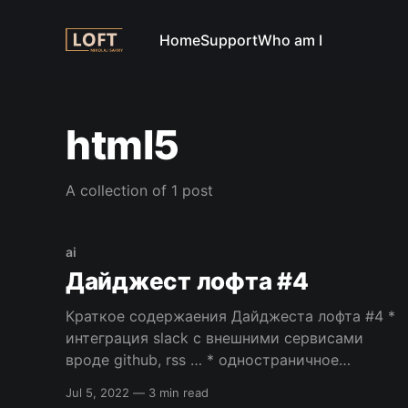
Home
Support
Who am I
html5
A collection of 1 post
ai
Дайджест лофта #4
Краткое содержаения Дайджеста лофта #4 *
интеграция slack с внешними сервисами
вроде github, rss … * одностраничное
приложение на symfony * создание
Jul 5, 2022
—
3 min read
локального и тестового окружения с