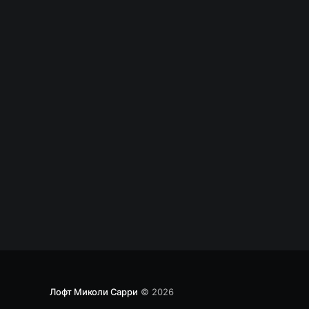
помощью docker * http/2 и ssh – серверы
написанные на Go * что такое эффект дежа-
вю и почему он проявляется * и другие
интересные ссылки Интегрируем
мессенждеры (на примере
Лофт Миколи Сарри
© 2026