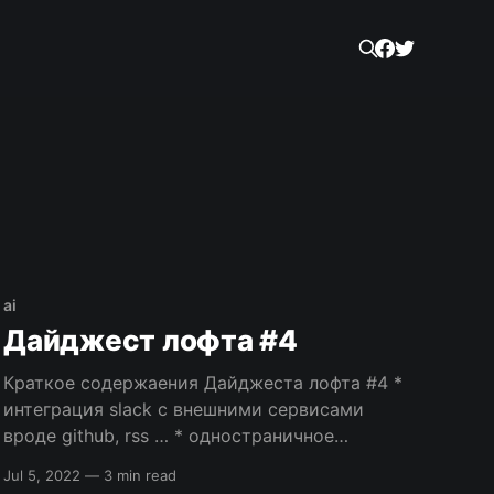
ai
Дайджест лофта #4
Краткое содержаения Дайджеста лофта #4 *
интеграция slack с внешними сервисами
вроде github, rss … * одностраничное
приложение на symfony * создание
Jul 5, 2022
—
3 min read
локального и тестового окружения с