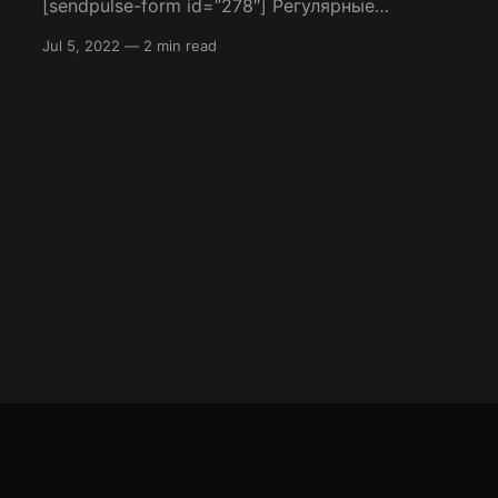
[sendpulse-form id=”278″] Регулярные
выражения 3-е издание, Джеффри Фридл
Jul 5, 2022
—
2 min read
Книга-бестселлер об основах регулярных
выражений, функциональных возможностях
языков программирования и оптимизировать
работы с информацией. Вы откроете для себя
мир regex, научитесь эффективно работать с
данными в Java, JavaScript,