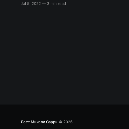
статье я постараюсь ответить на этот
Jul 5, 2022
—
3 min read
вопрос. А также постараюсь дать совет как
выбрать книгу в соответствии с языком
программирования. Зачем нужны книги по
программированию? Данный вопрос
становится все более актуальным
Лофт Миколи Сарри
© 2026