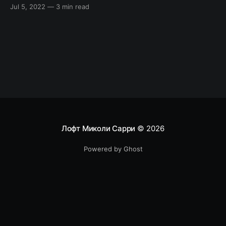
версий. В этой статье мы рассмотрим agile
Jul 5, 2022
—
3 min read
метрики из инструментов CI/CD. Эти метрики
берутся из инструментов непрерывной
интеграции и непрерывной доставки. В
настоящее время они являются частью целостной
цепочки инструментов DevOps
Лофт Миколи Сарри
© 2026
Powered by Ghost