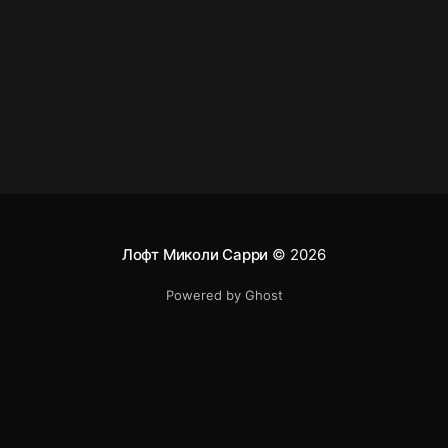
[sendpulse-form id=”278″] Можете делать все,
кроме кодинга? Тогда вы оказались в числе тех,
кого одолевает лень
Лофт Миколи Сарри
© 2026
Powered by Ghost