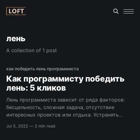
лень
A collection of 1 post
как победить лень программиста
Как программисту победить
лень: 5 кликов
Лень программиста зависит от ряда факторов:
бесцельность, сложная задача, отсутствие
интересных проектов или отдыха. Устранять
нужно каждый из них. Негативные эмоции
Jul 5, 2022
—
2 min read
являются первопричиной лени, а у самого
негатива есть уйма других предпосылок.