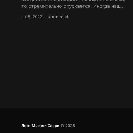
то стремительно опускается. Иногда наш
лифт настроения останавливается на каком-
Jul 5, 2022
—
4 min read
то конкретном этаже всего на мгновение, но
бывают периоды, когда мы задерживаемся
там на более длительный срок. Вопрос: какие
мысли подпитывать и какие в результате
окажутся
Лофт Миколи Сарри
© 2026