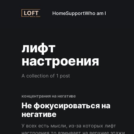
Home
Support
Who am I
лифт
настроения
A collection of 1 post
концентрания на негативе
Не фокусироваться на
негативе
У всех есть мысли, из-за которых лифт
настроения то взмывает на верхние этажи,