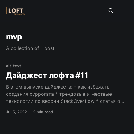
mvp
A collection of 1 post
alt-text
Дайджест лофта #11
В этом выпуске дайджеста: * как избежать
создания суррогата * трендовые и мертвые
технологии по версии StackOverflow * статья о
помощи новичкам в работе с ветами в гите *
Jul 5, 2022
—
2 min read
подготовка к собеседованиям от программиста
из Чикаго, который получил 5 из 5 предложений
от компаний Кремниевой долины. * о