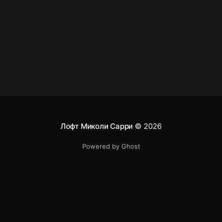
что у примерно 40% из тех кто планирует менять
работу в компаниях нет
Лофт Миколи Сарри
© 2026
Powered by Ghost