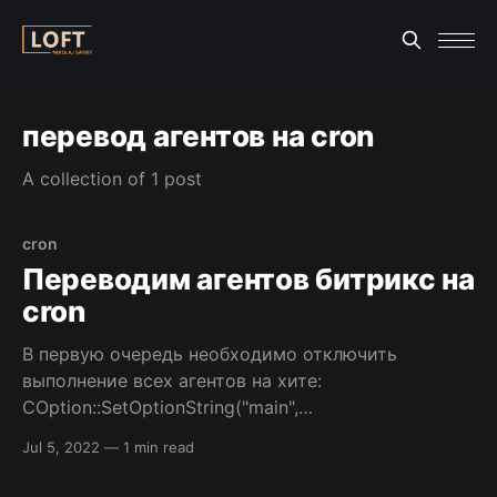
перевод агентов на cron
A collection of 1 post
cron
Переводим агентов битрикс на
cron
В первую очередь необходимо отключить
выполнение всех агентов на хите:
COption::SetOptionString("main",
"agents_use_crontab", "N"); echo
Jul 5, 2022
—
1 min read
COption::GetOptionString("main",
"agents_use_crontab", "N");