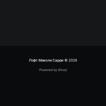
COption::SetOptionString("main", "check_agents",
"N"); echo
Лофт Миколи Сарри
© 2026
Powered by Ghost