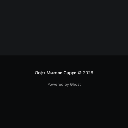
берутся из инструментов непрерывной
интеграции и непрерывной доставки. В
настоящее время они являются частью целостной
цепочки инструментов DevOps
Лофт Миколи Сарри
© 2026
Powered by Ghost