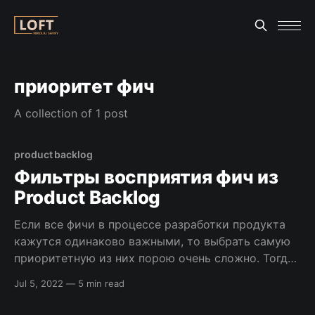
приоритет фич
A collection of 1 post
product backlog
Фильтры восприятия фич из
Product Backlog
Если все фичи в процессе разработки продукта
кажутся одинаково важными, то выбрать самую
приоритетную из них порою очень сложно. Тогда
на помощь менеджеру проекта или продукта
Jul 5, 2022
—
5 min read
могут прийти полезные фильтры для определения
приоритетов. Я хорошо представляю, как тяжело