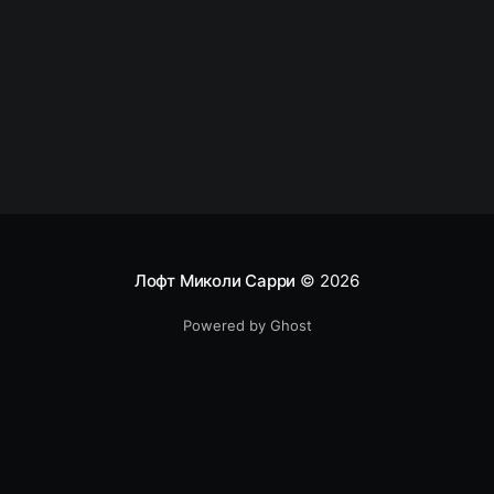
выбирать фичи для разработки, когда ваш product
backlog просто ломится от “вкусных”
Лофт Миколи Сарри
© 2026
Powered by Ghost