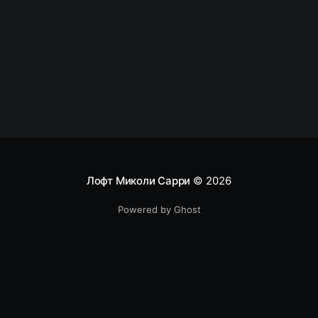
корень проблемы. Почти 30 лет назад вышла
книга Тома ДеМарко и Тимоти Листера
“Человеческий фактор”, но проекты продолжают
терпеть убытки из-за огромных потерь
производительности. И
Лофт Миколи Сарри
© 2026
Powered by Ghost