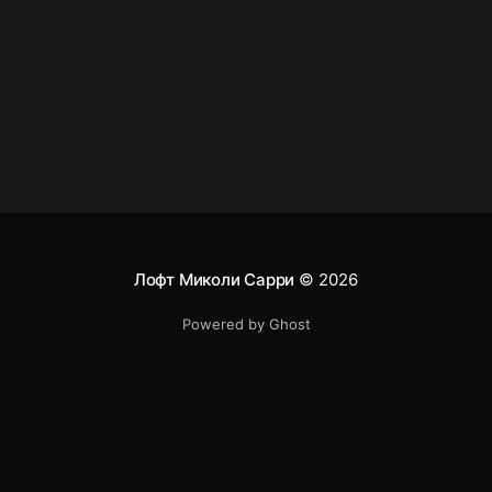
Некоторые будут удивлены, перечисленным здесь
показателям. Можно подумать, что эти
абстрактные показатели, относящиеся к бизнесу,
а команде разработчиков надо
сосредотачиваться на традиционных
Лофт Миколи Сарри
© 2026
Powered by Ghost