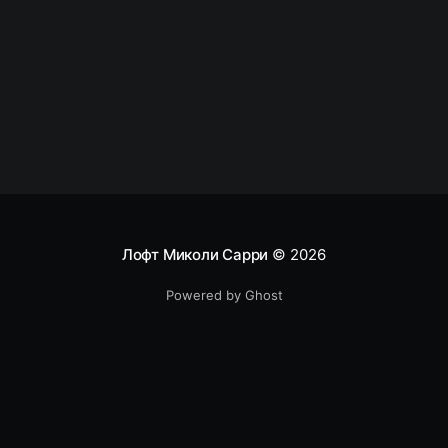
то все было бы хорошо. Скажу честно – такие
люди ничего не понимают в
Лофт Миколи Сарри
© 2026
Powered by Ghost