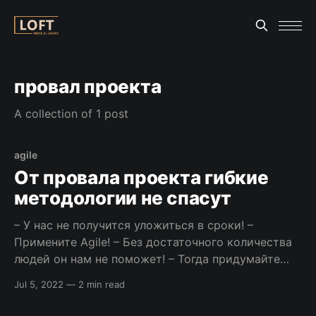
провал проекта
A collection of 1 post
agile
От провала проекта гибкие
методологии не спасут
– У нас не получится уложиться в сроки! –
Примените Agile! – Без достаточного количества
людей он нам не поможет! – Тогда придумайте
другое умное слово! Многие люди связывают
Jul 5, 2022
—
2 min read
провал проекта с выбором методологии
разработки, вот выбрали бы Scrum/Agile/DevOps