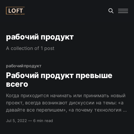
рабочий продукт
A collection of 1 post
рабочий продукт
Рабочий продукт превыше
всего
Когда приходится начинать или принимать новый
проект, всегда возникают дискуссии на темы: «а
давайте все перепишем», «а почему технология X
а не Y» и под конец — «а этот код писали
Jul 5, 2022
—
6 min read
индусы». Заканчиваются они частенько фразой
«давайте перепишем и вместо Y используем X».