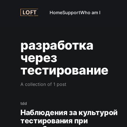
Home
Support
Who am I
разработка
через
тестирование
A collection of 1 post
tdd
Наблюдения за культурой
тестирования при