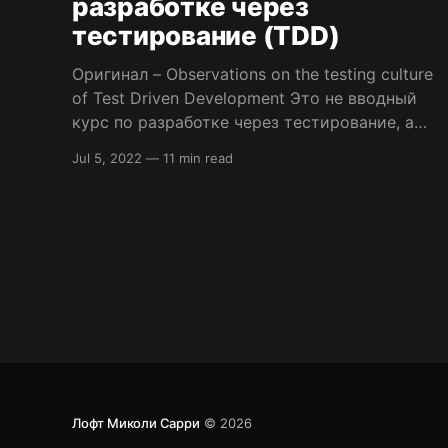
разработке через
тестирование (TDD)
Оригинал – Observations on the testing culture
of Test Driven Development Это не вводный
курс по разработке через тестирование, а
всего лишь мои наблюдения по поводу
Jul 5, 2022
—
11 min read
перезагрузки этой дисциплины и проблемах
модульного тестирования. Кент Бек, лидер в
области разработки программного
обеспечения – автор методологии
разработки через тестирование (TDD) в ее
современном понимании.
Лофт Миколи Сарри
© 2026