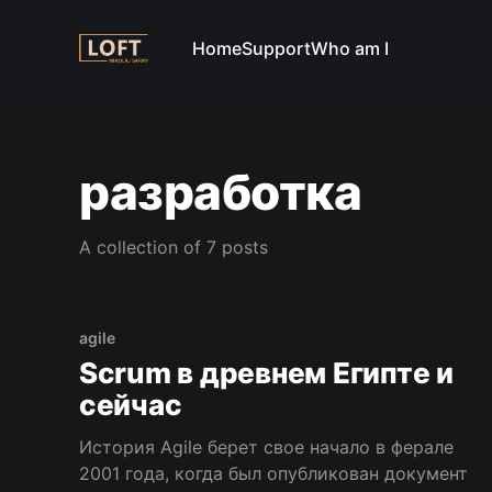
Home
Support
Who am I
разработка
A collection of 7 posts
agile
Scrum в древнем Египте и
сейчас
История Agile берет свое начало в ферале
2001 года, когда был опубликован документ