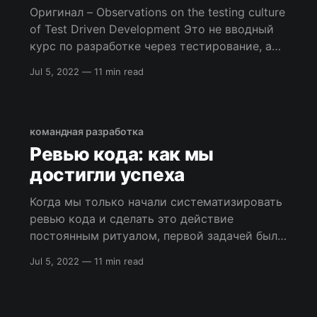
Оригинал – Observations on the testing culture
of Test Driven Development Это не вводный
курс по разработке через тестирование, а
всего лишь мои наблюдения по поводу
Jul 5, 2022
—
11 min read
перезагрузки этой дисциплины и проблемах
модульного тестирования. Кент Бек, лидер в
области разработки программного
обеспечения – автор методологии
командная разработка
разработки через тестирование (TDD) в ее
Ревью кода: как мы
современном понимании.
достигли успеха
Когда мы только начали систематизировать
ревью кода и сделать это действие
постоянным ритуалом, первой задачей было
найти хорошие практики, которые можно
Jul 5, 2022
—
11 min read
будет взять на вооружение. Тут пригодился
джавистский опыт моего тим-лида. Он
предложил за основу взять рекомендации