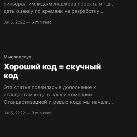
синьора/тимлида/менеджера проекта и т.д.,
дать оценку по времени на разработку
программного обеспечения – вы никогда не
Jul 5, 2022
—
6 min read
получите быстрого, легкого и точного
ответа. Это связано с тем, что никто
независимо от того насколько талантливым
или гениальным он является не может точно
знать сколько понадобится
Мысли вслух
Хороший код = скучный
код
Эта статья появилась в дополнение к
стандартам кода в нашей компании.
Стандартизацией и ревью кода мы начали
заниматься спустя 2 года совместной
Jul 5, 2022
—
3 min read
работы, когда я стал тим-лидом команды и
когда количество проектов над которыми
мы работаем и которые были на поддержке