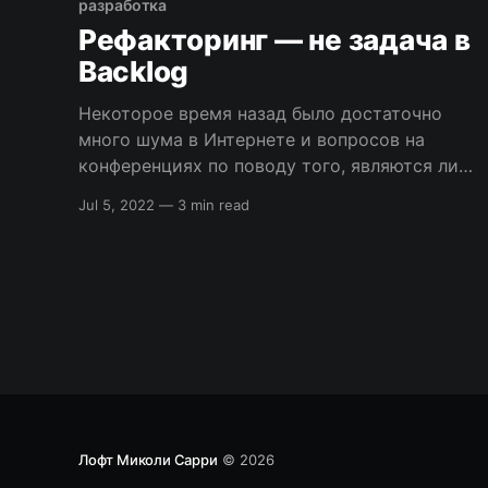
самыми лучшими в своем деле. Посмотрим,
разработка
что рекомендуют специалисты. Руководство
Рефакторинг — не задача в
по карьерному росту для программистов
Backlog
советует будущим senior-разработчикам
Некоторое время назад было достаточно
много шума в Интернете и вопросов на
конференциях по поводу того, являются ли
задачи по рефакторингу кода такого же
Jul 5, 2022
—
3 min read
рода задачами, как и все остальные, с
необходимостью описывать их, помещать в
Backlog, а затем перемещать в новый
спринт. Я считаю что это плохой идеей,
даже
Лофт Миколи Сарри
© 2026