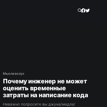
Мысли вслух
Почему инженер не может
оценить временные
затраты на написание кода
Неважно попросите вы джуна/мидла/