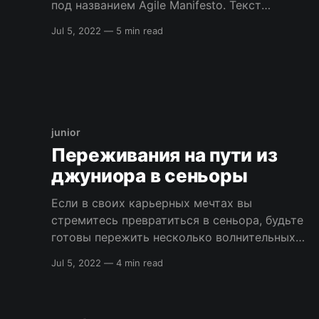
под названием Agile Manifesto. Текст
документа состоит из очевидных
Jul 5, 2022
—
5 min read
философских формул (простота – искусство
не делать лишнюю работу) и ряда спорных
утверждений (лучшие технические
требования, дизайн, архитектура
получаются у самоорганизованных команд).
Документ является странным не только
junior
содержанием, но
Переживания на пути из
джуниора в сеньоры
Если в своих карьерных мечтах вы
стремитесь превратиться в сеньора, будьте
готовы пережить несколько волнительных
моментов. Не каждый разработчик
Jul 5, 2022
—
4 min read
программного обеспечения мечтает
быть руководителем или менеджером.
Многие просто хотят быть лучшими –