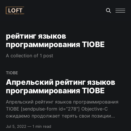
рейтинг языков
программирования TIOBE
A collection of 1 post
TIOBE
Апрельский рейтинг языков
программирования TIOBE
Апрельский рейтинг языков программирования
TIOBE [sendpulse-form id=”278″] Objective-C
ожидаемо продолжает терять свои позиции
уступая Swift и вместе с Perl в трейтий раз за год
Jul 5, 2022
—
1 min read
теряет позиции. Как и было упомянуто в