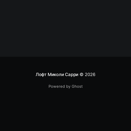
февральском отчете в рейтинг вернулся SQL.
Падение рейтинга Perl связана с неуверенностью
в его развитии. Работы
Лофт Миколи Сарри
© 2026
Powered by Ghost