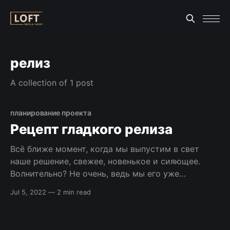
релиз
A collection of 1 post
планирование проекта
Рецепт гладкого релиза
Всё ближе момент, когда мы выпустим в свет
наше решение, свежее, новенькое и сияющее.
Волнительно? Не очень, ведь мы его уже
проверили со всех сторон. У нас есть чек-лист
Jul 5, 2022
—
2 min read
для проверки, насколько решение готово к
выкатыванию в продакшн. В нём перечислили всё
самое важное, что проверяем в инфраструктуре,