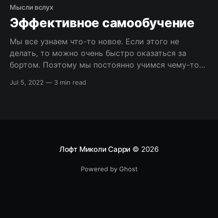
по программированию? Данный вопрос
Мысли вслух
становится все более актуальным
Эффективное самообучение
Мы все узнаем что-то новое. Если этого не
делать, то можно очень быстро оказаться за
бортом. Поэтому мы постоянно учимся чему-то
новому, укрепляя фундамент заложенный
Jul 5, 2022
—
3 min read
самообучением и возводя на нем замок наших
знаний. [sendpulse-form id=”278″] Как это
работает в IT-сфере? В условиях постоянной
эволюции технологий
Лофт Миколи Сарри
© 2026
Powered by Ghost