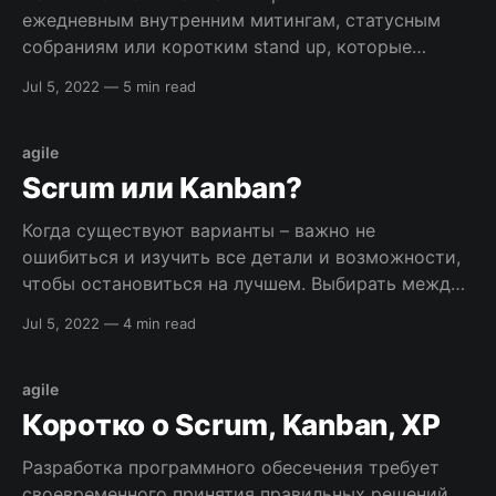
ежедневным внутренним митингам, статусным
собраниям или коротким stand up, которые
призваны оптимизировать процессы и
Jul 5, 2022
—
5 min read
синхронизировать работу всех членов команды.
Оптимально, если такие встречи не превышают 15
минут. В Agile-разработке без митингов никуда.
agile
Однако рабочие собрания у команд Scrum, Kanban
Scrum или Kanban?
или XP отличаются и имеют
Когда существуют варианты – важно не
ошибиться и изучить все детали и возможности,
чтобы остановиться на лучшем. Выбирать между
методами управления разработкой не всегда
Jul 5, 2022
—
4 min read
просто, особенно если это Scrum и Kanban.
[sendpulse-form id=”278″] Две популярные Agile-
методологии Scrum и Kanban — итеративные
agile
методологии. Перед тем, как разобраться в
Коротко о Scrum, Kanban, XP
разнице между
Разработка программного обесечения требует
своевременного принятия правильных решений.