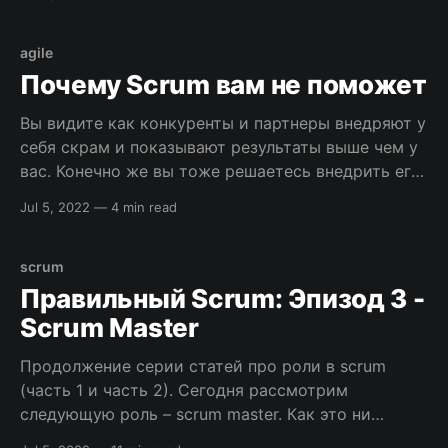
средства могут помочь в борьбе и как избегать
подобных неприятностей. Некоторые сотрудники
против изменений Фреймворк SCRUM как
agile
правило внедряют чтобы уменьшить TTM (time to
Почему Scrum вам не поможет
market)
Вы видите как конкуренты и партнеры внедряют у
себя скрам и показывают результаты выше чем у
вас. Конечно же вы тоже решаетесь внедрить его
у себя. Для вас есть плохая новость – при
Jul 5, 2022
—
4 min read
неправильном внедрении он принесет больше
вреда, чем пользы. Предлагаю ознакомиться с
перечнем ситуаций в которых скрам помешает
scrum
вашей
Правильный Scrum: Эпизод 3 -
Scrum Master
Продолжение серии статей про роли в scrum
(часть 1 и часть 2). Сегодня рассмотрим
следующую роль – scrum master. Как это ни
парадоксально, успешность scrum во многом