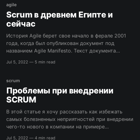
то все было бы хорошо. Скажу честно – такие
agile
люди ничего не понимают в
Scrum в древнем Египте и
сейчас
История Agile берет свое начало в ферале 2001
года, когда был опубликован документ под
названием Agile Manifesto. Текст документа
состоит из очевидных философских формул
Jul 5, 2022
—
5 min read
(простота – искусство не делать лишнюю работу)
и ряда спорных утверждений (лучшие
технические требования, дизайн, архитектура
scrum
получаются у самоорганизованных команд).
Проблемы при внедрении
Документ является странным не только
SCRUM
содержанием, но
В этой статье я хочу рассказать как избежать
самых болезненных неприятностей при внедрении
чего-то нового в компании на примере
фреймворка SCRUM. Также рассмотрим какие
Jul 5, 2022
—
4 min read