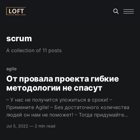
scrum
A collection of 11 posts
agile
От провала проекта гибкие
методологии не спасут
– У нас не получится уложиться в сроки! –
Примените Agile! – Без достаточного количества
людей он нам не поможет! – Тогда придумайте
другое умное слово! Многие люди связывают
Jul 5, 2022
—
2 min read
провал проекта с выбором методологии
разработки, вот выбрали бы Scrum/Agile/DevOps