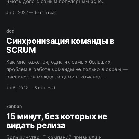
иметь дело с самым популярным agile
фреймворком — scrum (по данным VersionOne).
Jul 5, 2022
—
10 min read
Хочу поделиться с вами накопленными
наблюдениями и выводами. [sendpulse-form
id=”278″] Начну с метафоры, так как иногда
dod
приходилось видеть внедрение
Синхронизация команды в
SCRUM
Как мне кажется, одна их самых больших
проблем в работе команды не только в скрам —
рассинхрон между людьми в команде.
Стабильного и универсального решения этой
Jul 5, 2022
—
5 min read
проблемы к сожалению нет. Есть стандартные
инструменты, но далеко не всегда они дают
ответы на все вопросы и закрывают все дыры, но
kanban
их использование помогает
15 минут, без которых не
видать релиза
Большинство IT-компаний привыкли к