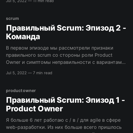
Jul 5, 2022
—
11 min read
зависит от scrum мастера. Поэтому хочется снова
призвать силу воображения и привести метафору.
Есть культура, у которой есть свой культ, свои
scrum
обряды, есть служители
Правильный Scrum: Эпизод 2 -
Команда
В первом эпизоде мы рассмотрели признаки
правильного scrum со стороны роли Product
Owner и симптомы неправильности с вариантами
исправления. В этом эпизоде мы рассмотрим
Jul 5, 2022
—
7 min read
ситуацию со стороны команды. Одна из мантр
scrum – команда должна быть
самоорганизованной и кросс-функциональной,
product owner
что выглядит как самая простая часть scrum:
Правильный Scrum: Эпизод 1 -
берем людей с нужными
Product Owner
Я больше 6 лет работаю с / в / для agile в сфере
web-разработки. Из них больше всего пришлось