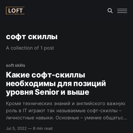
софт скиллы
A collection of 1 post
soft skills
Какие софт-скиллы
необходимы для позиций
уровня Senior и выше
Кроме технических знаний и английского важную
роль в IT играют так называемые софт-скиллы –
личностные навыки. Основные – умение общаться
и работа в команде. Они не играют важной роли
Jul 5, 2022
—
8 min read
на позициях до уровня Senior, а вот начиная с