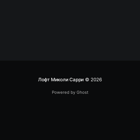
позиции Senior и выше эти навыки значат не
меньше чем технические скиллы. Давайте
Лофт Миколи Сарри
© 2026
Powered by Ghost