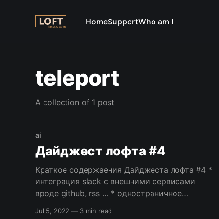
Home
Support
Who am I
teleport
A collection of 1 post
ai
Дайджест лофта #4
Краткое содержаения Дайджеста лофта #4 *
интеграция slack с внешними сервисами
вроде github, rss … * одностраничное
приложение на symfony * создание
Jul 5, 2022
—
3 min read
локального и тестового окружения с