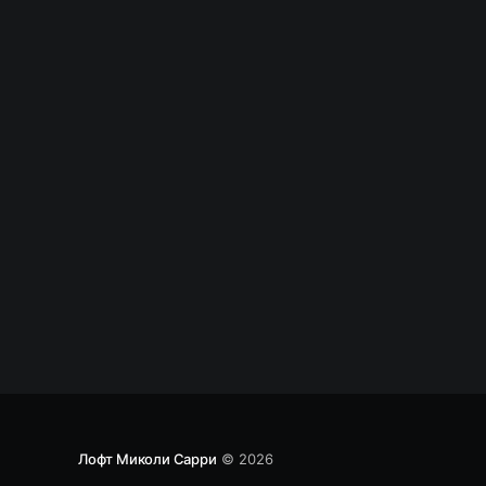
помощью docker * http/2 и ssh – серверы
написанные на Go * что такое эффект дежа-
вю и почему он проявляется * и другие
интересные ссылки Интегрируем
мессенждеры (на примере
Лофт Миколи Сарри
© 2026