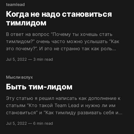
Иногда потому что кажется, что сотрудник
teamlead
получит новую мотивацию, ведь это же
Когда не надо становиться
повышение. Иногда
тимлидом
В ответ на вопрос “Почему ты хочешь стать
тимлидом?” очень часто можно услышать “Как
это почему?”. И это не странно так как роль
тимлида кажется интересной, не особо сложной
Jul 5, 2022
—
3 min read
и почетной, особенно с позиции джуниор-
разработчика, а иногда и мидла. Добавим к этому
уровень заработной платы тим-лида и получаем
Мысли вслух
Быть тим-лидом
Эту статью я решил написать как дополнение к
статьям “Кто такой Team Lead и нужно ли им
становиться” и “Как тимлиду развивать себя и
команду: принципы SOLID“. Для первой она
Jul 5, 2022
—
6 min read
является логическим продолжением рассказывая