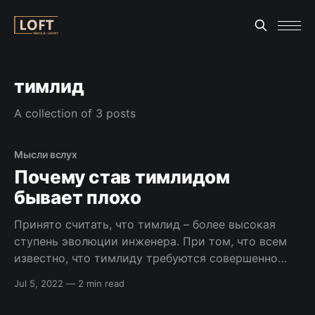
тимлид
A collection of 3 posts
Мысли вслух
Почему став тимлидом
бывает плохо
Принято считать, что тимлид – более высокая
ступень эволюции инженера. При том, что всем
известно, что тимлиду требуются совершенно
иные навыки и умения чем тому же seniorу. Но
Jul 5, 2022
—
2 min read
факт остается неизменным – большинство
компаний ставит тимлидом лучшего инженера.