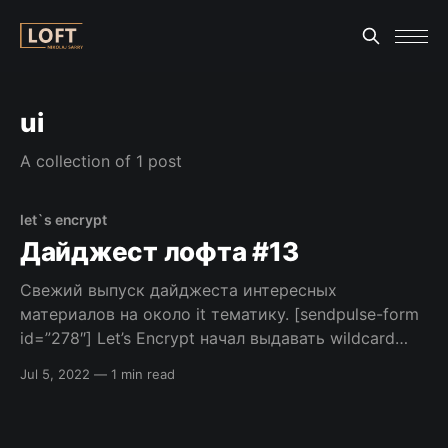
ui
A collection of 1 post
let`s encrypt
Дайджест лофта #13
Свежий выпуск дайджеста интересных
материалов на около it тематику. [sendpulse-form
id=”278″] Let’s Encrypt начал выдавать wildcard
сертификаты Наташа — библиотека для
Jul 5, 2022
—
1 min read
извлечения структурированной информации из
текстов на русском языке Разворачиваем
автоматизацию за пару часов: PHPUnit, Selenium,