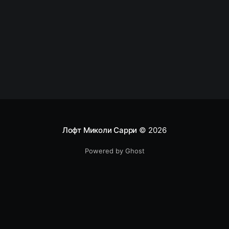
Composer Кто убил джуниора? Разработка на
Blockchain — что изменится для разработчиков?
Платёжная
Лофт Миколи Сарри
© 2026
Powered by Ghost