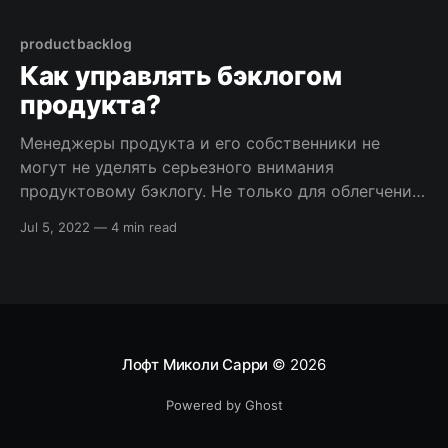
приоритетов. Я хорошо представляю, как тяжело
выбирать фичи для разработки, когда ваш product
product backlog
backlog просто ломится от “вкусных”
Как управлять бэклогом
продукта?
Менеджеры продукта и его собственники не
могут не уделять серьезного внимания
продуктовому бэклогу. Не только для облегчения
планирования релизов и итераций, но и для
Jul 5, 2022
—
4 min read
оптимизации всего жизненного цикла продукта,
над которым намерена работать команда. Бэклог
продукта (product backlog) — это упорядоченный
набор элементов, очередь задач, перечень всех
функций, которые заинтересованные люди
Лофт Миколи Сарри
© 2026
Powered by Ghost