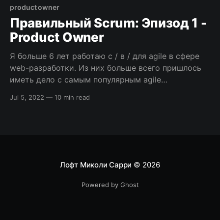
самоорганизованной и кросс-функциональной,
product owner
что выглядит как самая простая часть scrum:
Правильный Scrum: Эпизод 1 -
берем людей с нужными
Product Owner
Я больше 6 лет работаю с / в / для agile в сфере
web-разработки. Из них больше всего пришлось
иметь дело с самым популярным agile
фреймворком — scrum (по данным VersionOne).
Jul 5, 2022
—
10 min read
Хочу поделиться с вами накопленными
наблюдениями и выводами. [sendpulse-form
id=”278″] Начну с метафоры, так как иногда
приходилось видеть внедрение
Лофт Миколи Сарри
© 2026
Powered by Ghost