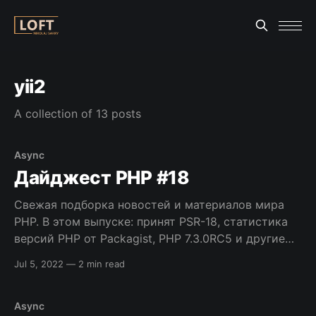
yii2
A collection of 13 posts
Async
Дайджест PHP #18
Свежая подборка новостей и материалов мира
PHP. В этом выпуске: принят PSR-18, статистика
версий PHP от Packagist, PHP 7.3.0RC5 и другие
релизы, порция полезных инструментов и многое
Jul 5, 2022
—
2 min read
другое. Приятного чтения! Новости и релизы *
PSR-18: HTTP Client — Стандарт официально
принят! Это позволит писать приложения,
Async