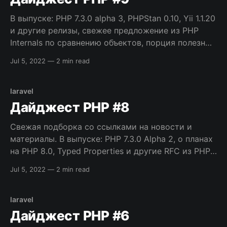
В выпуске: PHP 7.3.0 alpha 3, PHPStan 0.10, Yii 1.1.20
и другие релизы, свежее предложение из PHP
Internals по сравнению объектов, порция полезных
инструментов, и многое другое. Приятного
Jul 5, 2022
—
2 min read
чтения! [sendpulse-form id=”278″] Новости и
релизы * PHP 7.3.0 alpha 3 — Последний альфа-
релиз
laravel
Дайджест PHP #8
Свежая подборка со ссылками на новости и
материалы. В выпуске: PHP 7.3.0 Alpha 2, о планах
на PHP 8.0, Typed Properties и другие RFC из PHP
Internals, порция полезных инструментов, и
Jul 5, 2022
—
2 min read
многое другое. Приятного чтения! [sendpulse-form
id=”278″] Новости и релизы * PHP 7.3.0 Alpha
laravel
Дайджест PHP #6