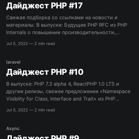
которые не зависят
Дайджест PHP #17
Свежая подборка со ссылками на новости и
материалы. В выпуске: Будущее PHP RFC из PHP
Internals о повышении производительности,
порция полезных инструментов, и многое другое.
Jul 5, 2022
—
2 min read
Новости и релизы * PHP 7.3.0RC4 — Ожидается
еще 2-3 релиз-кандидата и уже 6 декабря
финальный выпуск PHP 7.3. * Будущее Zend Engine
laravel
Дайджест PHP #10
В выпуске: PHP 7.3 alpha 4, ReactPHP 1.0 LTS и
другие релизы, свежее предложение «Namespace
Visiblity for Class, Interface and Trait» из PHP
Internals, ведеозаписи докладов и вебинаров,
Jul 5, 2022
—
2 min read
порция полезных инструментов, и многое другое.
Приятного чтения! [sendpulse-form id=”278″]
Новости и релизы * PHP 7.3.0 alpha
Async
Дайджест PHP #9