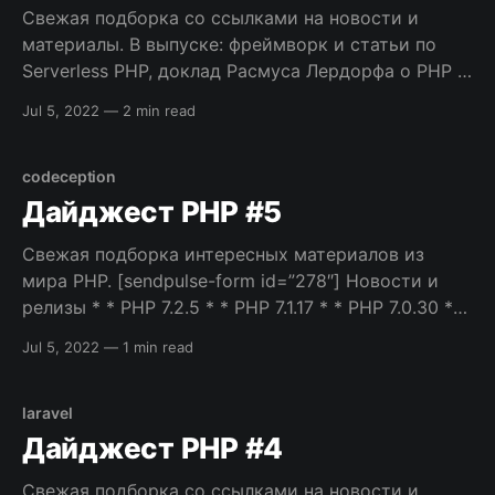
Свежая подборка со ссылками на новости и
материалы. В выпуске: фреймворк и статьи по
Serverless PHP, доклад Расмуса Лердорфа о PHP в
2018 и другие видео, предложение из PHP
Jul 5, 2022
—
2 min read
Internals, порция полезных инструментов, и
многое другое. Приятного чтения! [sendpulse-form
id=”278″] Новости и релизы * * PhpStorm 2018.2
codeception
EAP — Стартовала
Дайджест PHP #5
Свежая подборка интересных материалов из
мира PHP. [sendpulse-form id=”278″] Новости и
релизы * * PHP 7.2.5 * * PHP 7.1.17 * * PHP 7.0.30 *
PHP 5.6.36 PHP Internals * * Объявлены релиз-
Jul 5, 2022
—
1 min read
менеджеры PHP 7.3 — Ими стали Christoph M.
Becker и Стас Малышев. * RFC: Deprecate uniqid()
— Предлагается
laravel
Дайджест PHP #4
Свежая подборка со ссылками на новости и