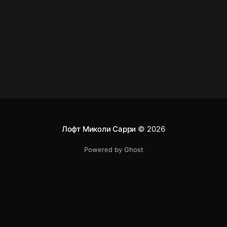
интересные ссылки Интегрируем мессенждеры
(на примере
Лофт Миколи Сарри
© 2026
Powered by Ghost