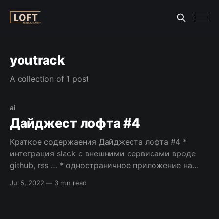
youtrack
A collection of 1 post
ai
Дайджест лофта #4
Краткое содержаения Дайджеста лофта #4 *
интеграция slack с внешними сервисами вроде
github, rss … * одностраничное приложение на
symfony * создание локального и тестового
Jul 5, 2022
—
3 min read
окружения с помощью docker * http/2 и ssh –
серверы написанные на Go * что такое эффект
дежа-вю и почему он проявляется * и другие