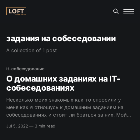
задания на собеседовании
A collection of 1 post
it-собеседование
О домашних заданиях на IT-
собеседованиях
Несколько моих знакомых как-то спросили у
меня как я отношусь к домашним заданиям на
собеседованиях и стоит ли браться за них. Мой
ответ был однозначный “Только если
Jul 5, 2022
—
3 min read
оплачивается. Даже если вы новичок. Новичку в
поиске первой работы можно взять задание, но от