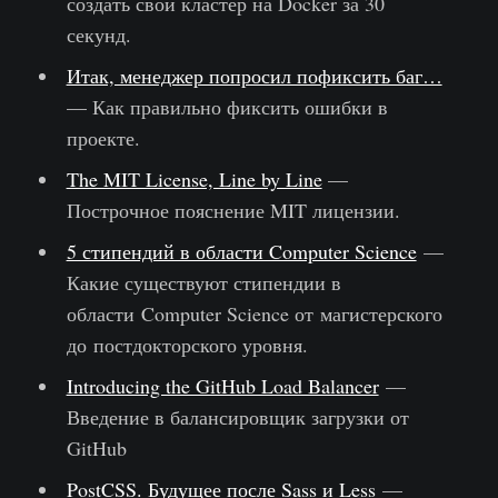
создать свой кластер на Docker за 30
секунд.
Итак, менеджер попросил пофиксить баг…
— Как правильно фиксить ошибки в
проекте.
The MIT License, Line by Line
—
Построчное пояснение MIT лицензии.
5 стипендий в области Computer Science
—
Какие существуют стипендии в
области Computer Science от магистерского
до постдокторского уровня.
Introducing the GitHub Load Balancer
—
Введение в балансировщик загрузки от
GitHub
PostCSS. Будущее после Sass и Less
—