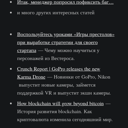
Итак, менеджер попросил пофиксить баг…
и много других интересных статей
Воспользуйтесь уроками «Игры престолов»
при выработке стратегии для своего
стартапа
— Чему можно научиться у
персонажей из Вестероса.
Crunch Report | GoPro releases the new
Karma Drone
— Новинки от GoPro, Nikon
выпустит новые камеры, займется
поддержкой VR и выпустит экшн камеры.
How blockchain will grow beyond bitcoin
—
История развития blockchain. Как
криптовалюта изменила сегодняшний мир.