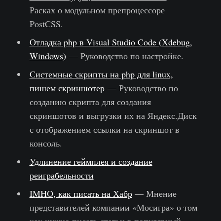
Расках о модульном препроцессоре
PostCSS.
Отладка php в Visual Studio Code (Xdebug,
Windows)
— Руководство по настройке.
Системные скрипты на php для linux,
пишем скриншотер
— Руководство по
созданию скрипта для создания
скриншотов и выгрузки их на Яндекс.Диск
с отображением ссылки на скриншот в
консоль.
Удлинение геймплея и создание
реиграбельности
IMHO, как писать на Хабр
— Мнение
представителей компании «Мосигра» о том