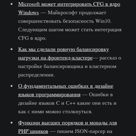
Microsoft может интегрировать CFG в ядро
Windows
— Майкрософт продолжает
совершенствовать безопасность Win10.
Следующим шагом может стать интеграция
CFG в ядро.
Как мы сделали ровную балансировку
нагрузки на фронтенд-кластере
— рассказ о
настройке балансировщика и кластерном
распределении.
О фундаментальных ошибках в дизайне
языков программирования
— Ошибки в
дизайне языков C и С++ какие они есть и
как с ними можно столкнуться.
Функции высших порядков и монады для
PHP`шников
— пишем JSON-парсер на