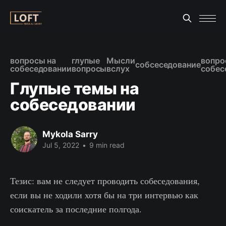
вопросы на
глупые
Мысли
вопро
собсеседование
собеседовании
вопросы
вслух
собес
Глупые темы на
собеседовании
Mykola Sarry
Jul 5, 2022
•
9 min read
Тезис: вам не следует проводить собеседования,
если вы не ходили хотя бы на три интервью как
соискатель за последние полгода.