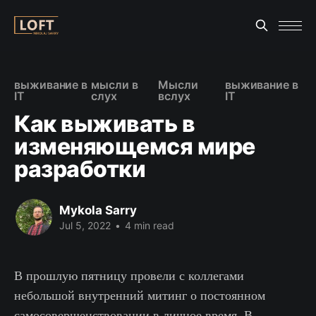
выживание в
мысли в
Мысли
выживание в
IT
слух
вслух
IT
Как выживать в
изменяющемся мире
разработки
Mykola Sarry
Jul 5, 2022
•
4 min read
В прошлую пятницу провели с коллегами
небольшой внутренний митинг о постоянном
самосовершенствовании в личное время. В