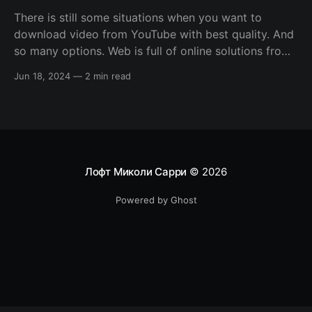
There is still some situations when you want to
download video from YouTube with best quality. And
so many options. Web is full of online solutions from
browser extensions to standalone third-party
Jun 18, 2024
—
2 min read
applications. But what about quality? All this free and
cheap solutions allows you to download 720p max.
Лофт Миколи Сарри
© 2026
Powered by Ghost