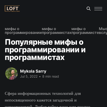
мифы о
мифы о
мифы о
Мыс
программировании
программистах
программисте
всл
Популярные мифы о
программировании и
программистах
Mykola Sarry
Jul 5, 2022
•
8 min read
Сфера информационных технологий для
непосвященного кажется загадочной и
непостижимой. Любая тайна рано или поздно