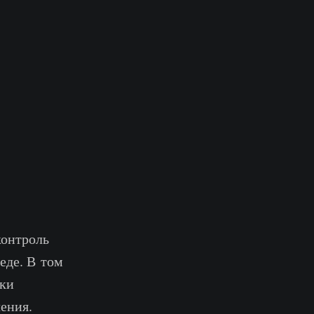
контроль
реде. В том
ики
ения.