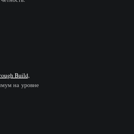
rough Build,
нимум на уровне