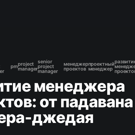
senior
развити
project
менеджер
проектный
t
pm
project
менедж
manager
проектов
менеджер
er
manager
проекто
итие менеджера
ктов: от падавана
ера-джедая