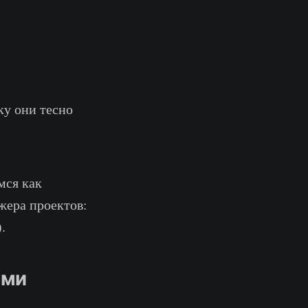
ку они тесно
мся как
жера проектов:
.
ами