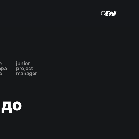
е
junior
ера
project
в
manager
 до