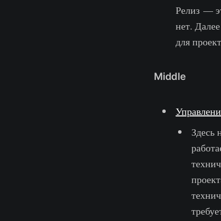
Релиз — э
нет. Дале
для проект
Middle
Управлени
Здесь 
работа
технич
проект
технич
требуе