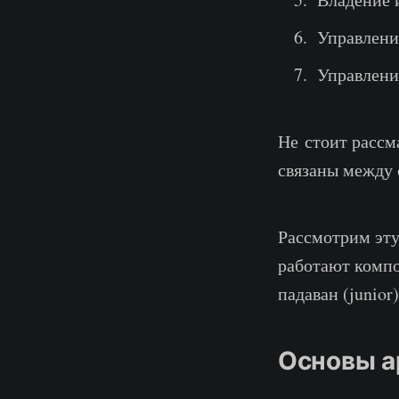
Управлени
Управлени
Не стоит рассм
связаны между 
Рассмотрим эту
работают компо
падаван (junior
Основы а