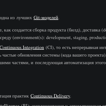
 одна из лучших
Git-моделей
.
 как создается сборка продукта (билд), доставка (d
реду (environment(s): development, staging, producti
Continuous Integration
(CI), то есть непрерывная ин
ь частые обновления системы (кода вашего проекта)
шими частями, и последующая автоматизация этого 
тация практик
Continuous Delivery
.
telligence
(BI): имплементация и автоматическая от