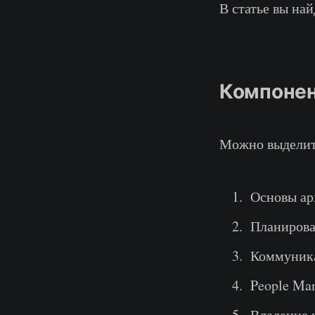
В статье вы най
Компонен
Можно выделит
Основы ар
Планирова
Коммуник
People Ma
Владение 