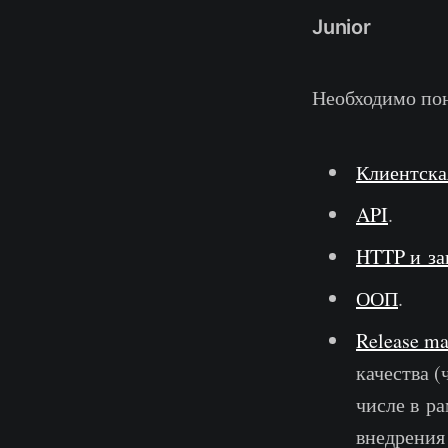
Junior
Необходимо по
Клиентская
API
.
HTTP и за
ООП
.
Release m
качества (
числе в р
внедрения