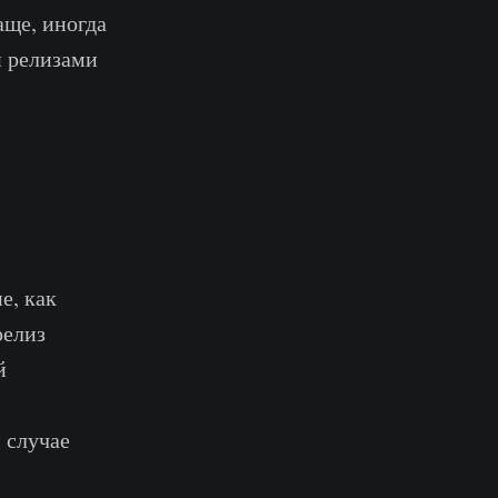
аще, иногда
и релизами
е, как
релиз
й
 случае