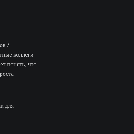
ов /
ытные коллеги
ет понять, что
 роста
а для