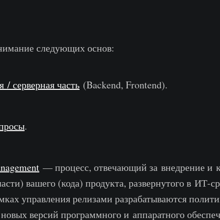
нимание следующих основ:
 / серверная часть
(Backend, Frontend).
просы
.
anagement
— процесс, отвечающий за внедрение и 
части) вашего (кода) продукта, развернутого в ИТ-с
амках управления релизами разрабатываются полит
 новых версий программного и аппаратного обеспеч