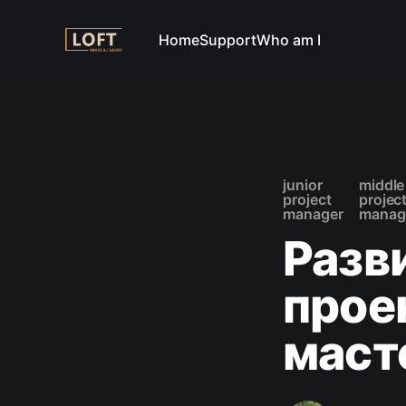
Home
Support
Who am I
junior
middle
project
projec
manager
manag
Разв
прое
маст