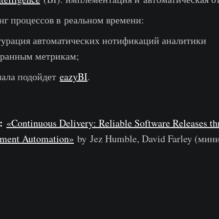
г процессов в реальном времени:
урация автоматических нотификаций аналитики
бранным метрикам;
чала подойдет
eazyBI
.
:
«Continuous Delivery: Reliable Software Releases th
yment Automation»
by Jez Humble, David Farley (ми