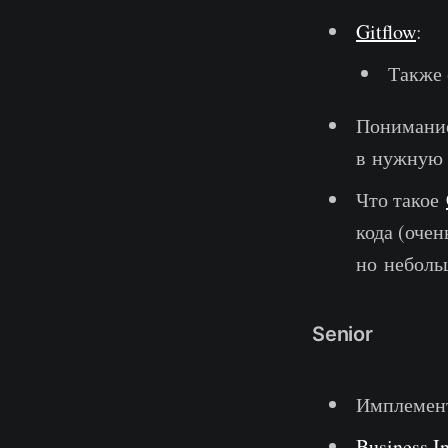
Gitflow
:
Также
Понимание,
в нужную с
Что такое
кода (очен
но неболь
Senior
Имплемен
Business In