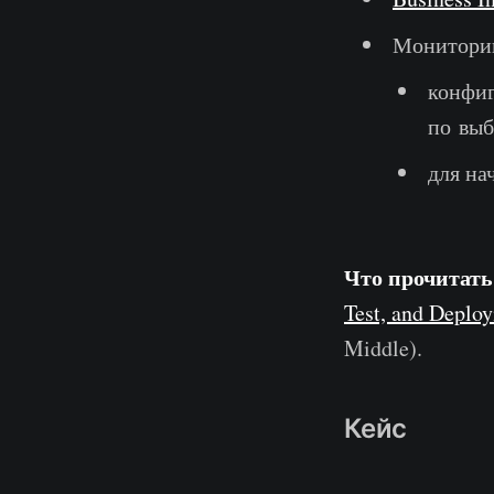
Мониторин
конфиг
по вы
для на
Что прочитать
Test, and Deplo
Middle).
Кейс