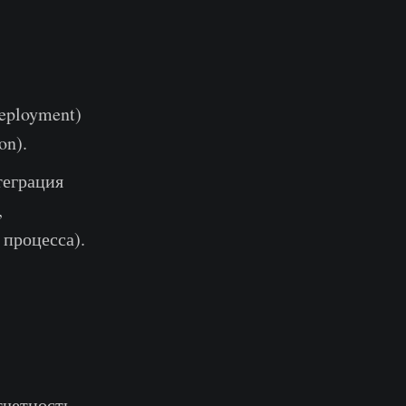
eployment)
on).
теграция
,
процесса).
четность.