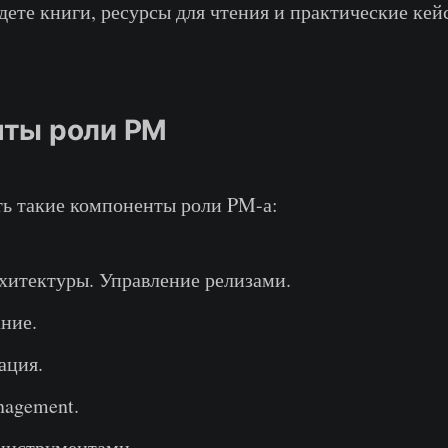
дете книги, ресурсы для чтения и практические кей
ты роли PM
ь такие компоненты роли PM-а:
хитектуры. Управление релизами.
ние.
ация.
nagement.
инструментами.