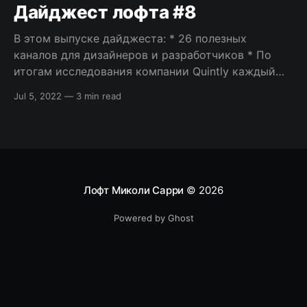
же шрифт: например, Arial/Times
Дайджест лофта #8
В этом выпуске дайджеста: * 26 полезных
каналов для дизайнеров и разработчиков * По
итогам исследования компании Quintly каждый
второй пользователь Facebook делится видео *
Jul 5, 2022
—
3 min read
Тим Бернерс-Ли высказался о трех наиболее
важных проблемах, которые по его мнению
влияют на истинный потенциал Всемирной
паутины * Аналитики рекрутингового агенства
Paysa выделили 7 основных навыков, которые
Лофт Миколи Сарри
© 2026
Powered by Ghost