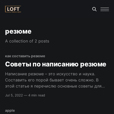
резюме
A collection of 2 posts
как составить резюме
Советы по написанию резюме
Написание резюме – это искусство и наука.
Составить его порой бывает очень сложно. В
этой статье я перечислю основные советы для
начинающих разработчиков по составлению
Jul 5, 2022
—
4 min read
резюме. [sendpulse-form id=”278″] Что стоит
делать Резюме должно быть кратким, сжатым и
простым. Это значит: * Используйте один и тот
apple