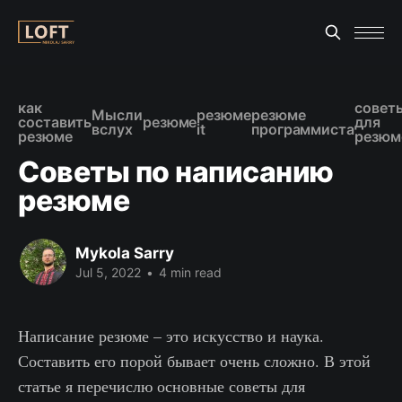
как
совет
Мысли
резюме
резюме
составить
резюме
для
вслух
it
программиста
резюме
резюм
Советы по написанию
резюме
Mykola Sarry
Jul 5, 2022
•
4 min read
Написание резюме – это искусство и наука.
Составить его порой бывает очень сложно. В этой
статье я перечислю основные советы для