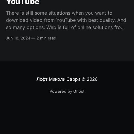
YouTube
There is still some situations when you want to
download video from YouTube with best quality. And
so many options. Web is full of online solutions from
browser extensions to standalone third-party
Jun 18, 2024
—
2 min read
applications. But what about quality? All this free and
cheap solutions allows you to download 720p max.
Лофт Миколи Сарри
© 2026
Powered by Ghost