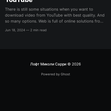
There is still some situations when you want to
download video from YouTube with best quality. And
so many options. Web is full of online solutions from
browser extensions to standalone third-party
Jun 18, 2024
—
2 min read
applications. But what about quality? All this free and
cheap solutions allows you to download 720p max.
Лофт Миколи Сарри
© 2026
Powered by Ghost