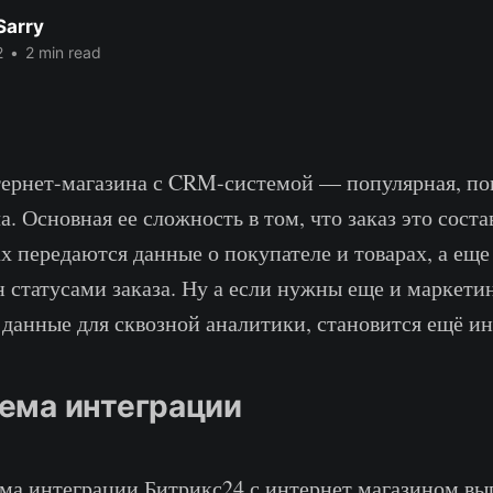
Sarry
2
•
2 min read
ернет-магазина с CRM-системой — популярная, по
а. Основная ее сложность в том, что заказ это сост
ах передаются данные о покупателе и товарах, а ещ
н статусами заказа. Ну а если нужны еще и маркети
 данные для сквозной аналитики, становится ещё ин
ема интеграции
ма интеграции Битрикс24 с интернет магазином вы