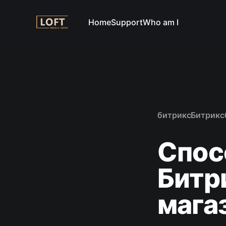
Home
Support
Who am I
битрикс
Битрикс
Спос
Битр
мага