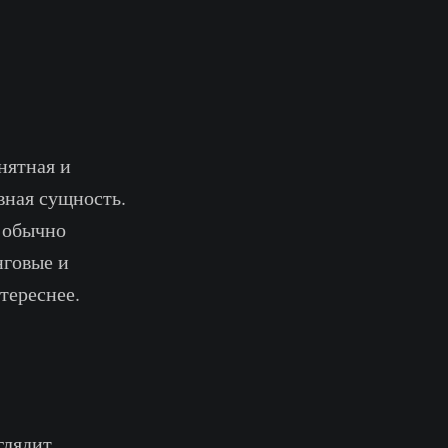
нятная и
авная сущность.
е обычно
нговые и
тереснее.
глядит