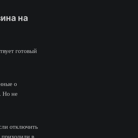
ина на
твует готовый
анные о
. Но не
если отключить
е приходили в