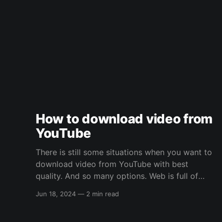
How to download video from
YouTube
There is still some situations when you want to
download video from YouTube with best
quality. And so many options. Web is full of
online solutions from browser extensions to
Jun 18, 2024
—
2 min read
standalone third-party applications. But what
about quality? All this free and cheap solutions