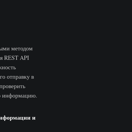
ными методом
уя REST API
жность
го отправку в
 проверить
ую информацию.
информации и