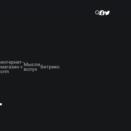
я
интернет-
Мысли
магазин +
битрикс
вслух
crm
-