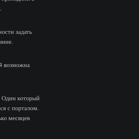
.
ности задать
зине.
4 возможна
. Один который
ся с порталом.
ько месяцев