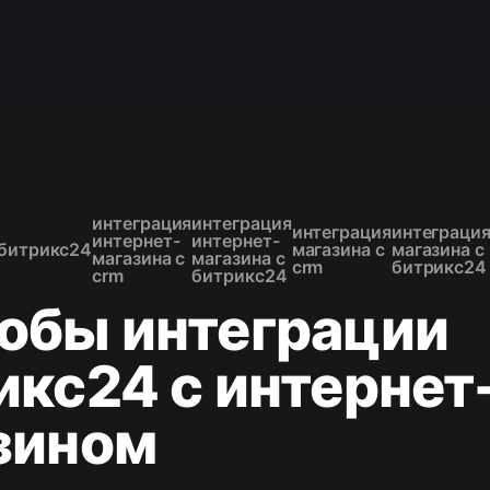
интеграция
интеграция
интеграция
интеграци
интернет-
интернет-
битрикс24
магазина с
магазина с
магазина с
магазина с
crm
битрикс24
crm
битрикс24
обы интеграции
икс24 с интернет
зином