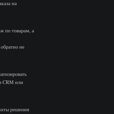
аказа на
аж по товарам, а
 обратно не
матизировать
 в CRM или
анты решения