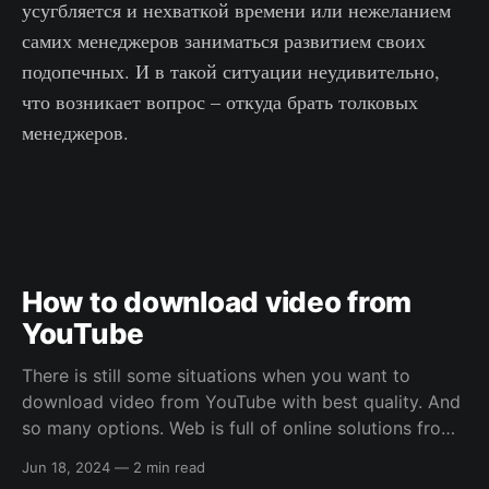
усугбляется и нехваткой времени или нежеланием
самих менеджеров заниматься развитием своих
подопечных. И в такой ситуации неудивительно,
что возникает вопрос – откуда брать толковых
менеджеров.
How to download video from
YouTube
There is still some situations when you want to
download video from YouTube with best quality. And
so many options. Web is full of online solutions from
browser extensions to standalone third-party
Jun 18, 2024
—
2 min read
applications. But what about quality? All this free and