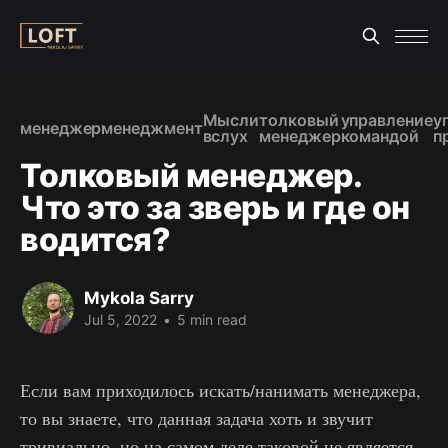
Мысли
толковый
управление
у
менеджер
менеджмент
вслух
менеджер
командой
п
Толковый менеджер.
Что это за зверь и где он
водится?
Mykola Sarry
Jul 5, 2022
•
5 min read
Если вам приходилось искать/нанимать менеджера,
то вы знаете, что данная задача хоть и звучит
тривиально, но на самом деле таковой не является.