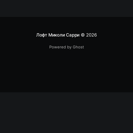
cheap solutions allows you to download 720p max.
Лофт Миколи Сарри
© 2026
Powered by Ghost